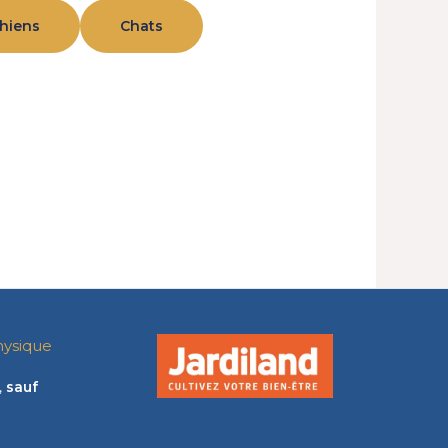
hiens
Chats
hysique
,
sauf