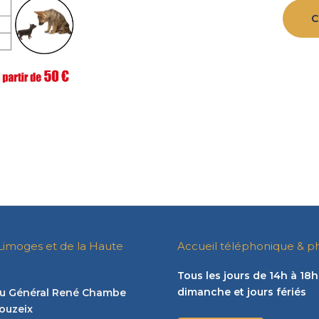
C
Limoges et de la Haute
Accueil téléphonique & p
Tous les jours de 14h à 18h
dimanche et jours fériés
 du Général René Chambe
ouzeix