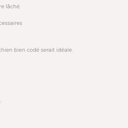
re lâché.
cessaires
hien bien codé serait idéale.
.