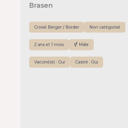
Brasen
Croisé Berger / Border
Non catégorisé
2 ans et 1 mois
⚥ Mâle
Vacciné(e) : Oui
Castré : Oui