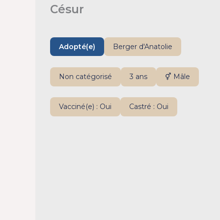
Césur
Adopté(e)
Berger d'Anatolie
Non catégorisé
3 ans
⚥ Mâle
Vacciné(e) : Oui
Castré : Oui