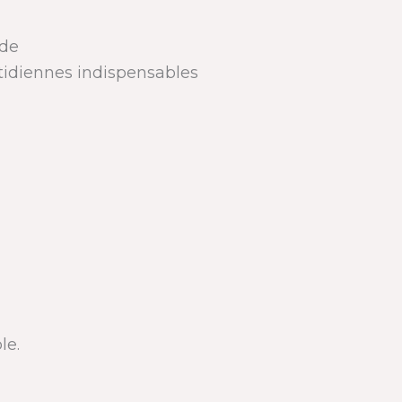
ade
tidiennes indispensables
le.