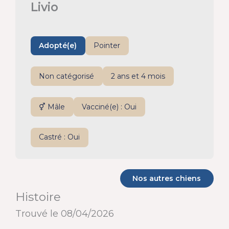
Livio
Adopté(e)
Pointer
Non catégorisé
2 ans et 4 mois
⚥ Mâle
Vacciné(e) : Oui
Castré : Oui
Nos autres chiens
Histoire
Trouvé le 08/04/2026