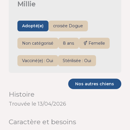
Millie
Adopté(e)
croisée Dogue
Non catégorisé
8 ans
⚥ Femelle
Vacciné(e) : Oui
Stérilisée : Oui
Nos autres chiens
Histoire
Trouvée le 13/04/2026
Caractère et besoins