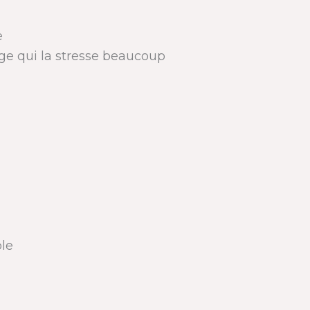
e
uge qui la stresse beaucoup
ble