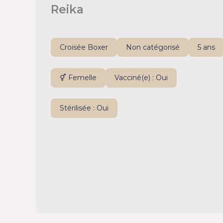
Reika
Croisée Boxer
Non catégorisé
5 ans
⚥ Femelle
Vacciné(e) : Oui
Stérilisée : Oui