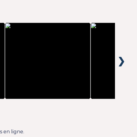
❯
 en ligne.