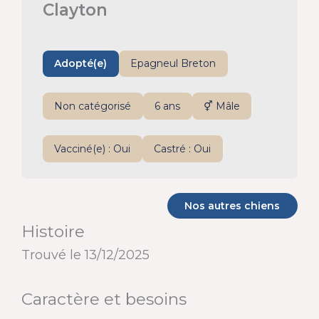
Clayton
Adopté(e)
Epagneul Breton
Non catégorisé
6 ans
⚥ Mâle
Vacciné(e) : Oui
Castré : Oui
Nos autres chiens
Histoire
Trouvé le 13/12/2025
Caractère et besoins